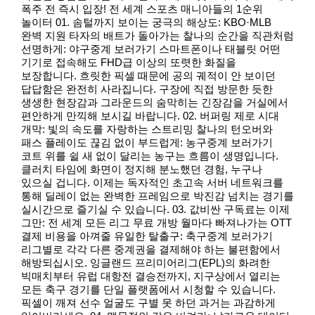
폭주 전 즉시 입장! 전 세계 스포츠 매니아들의 1순위
놀이터 01. 솜털까지 보이는 궁극의 해상도: KBO·MLB
완벽 지원 타자의 배트가 돌아가는 찰나의 순간을 직관처럼
선명하게: 야구중계 보러가기 스마트폰이나 태블릿 어떤
기기로 접속해도 FHD급 이상의 또렷한 화질을
보장합니다. 흐릿한 픽셀 때문에 공의 궤적이 안 보이던
답답함은 완전히 사라집니다. 구장에 직접 방문한 듯한
생생한 현장감과 그라운드의 숨막히는 긴장감을 거실에서
편안하게 만끽해 보시길 바랍니다. 02. 버퍼링 제로 시대
개막: 빛의 속도를 자랑하는 스트리밍 찰나의 턴오버와
패스 플레이도 끊김 없이 부드럽게: 농구중계 보러가기
코트 위를 쉴 새 없이 달리는 농구는 흐름이 생명입니다.
클러치 타임에 화면이 정지해 분노했던 경험, 누구나
있으실 겁니다. 이제는 독자적인 초고속 서버 네트워크를
통해 딜레이 없는 완벽한 프레임으로 박진감 넘치는 경기를
실시간으로 즐기실 수 있습니다. 03. 값비싼 구독료는 이제
그만: 전 세계 모든 리그 무료 개방 월마다 빠져나가는 OTT
결제 비용을 아껴줄 유일한 탈출구: 축구중계 보러가기
리그별로 각각 다른 중계권을 결제해야 하는 불편함에서
해방되십시오. 잉글랜드 프리미어리그(EPL)의 화려한
빅매치부터 유럽 대항전 결승전까지, 지구상에서 열리는
모든 축구 경기를 단일 플랫폼에서 시청할 수 있습니다.
픽셀이 깨져 선수 얼굴도 구별 못 하던 과거는 과감하게