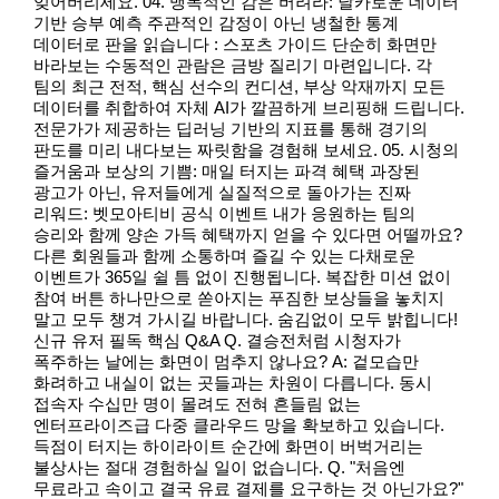
잊어버리세요. 04. 맹목적인 감은 버려라: 날카로운 데이터
기반 승부 예측 주관적인 감정이 아닌 냉철한 통계
데이터로 판을 읽습니다 : 스포츠 가이드 단순히 화면만
바라보는 수동적인 관람은 금방 질리기 마련입니다. 각
팀의 최근 전적, 핵심 선수의 컨디션, 부상 악재까지 모든
데이터를 취합하여 자체 AI가 깔끔하게 브리핑해 드립니다.
전문가가 제공하는 딥러닝 기반의 지표를 통해 경기의
판도를 미리 내다보는 짜릿함을 경험해 보세요. 05. 시청의
즐거움과 보상의 기쁨: 매일 터지는 파격 혜택 과장된
광고가 아닌, 유저들에게 실질적으로 돌아가는 진짜
리워드: 벳모아티비 공식 이벤트 내가 응원하는 팀의
승리와 함께 양손 가득 혜택까지 얻을 수 있다면 어떨까요?
다른 회원들과 함께 소통하며 즐길 수 있는 다채로운
이벤트가 365일 쉴 틈 없이 진행됩니다. 복잡한 미션 없이
참여 버튼 하나만으로 쏟아지는 푸짐한 보상들을 놓치지
말고 모두 챙겨 가시길 바랍니다. 숨김없이 모두 밝힙니다!
신규 유저 필독 핵심 Q&A Q. 결승전처럼 시청자가
폭주하는 날에는 화면이 멈추지 않나요? A: 겉모습만
화려하고 내실이 없는 곳들과는 차원이 다릅니다. 동시
접속자 수십만 명이 몰려도 전혀 흔들림 없는
엔터프라이즈급 다중 클라우드 망을 확보하고 있습니다.
득점이 터지는 하이라이트 순간에 화면이 버벅거리는
불상사는 절대 경험하실 일이 없습니다. Q. "처음엔
무료라고 속이고 결국 유료 결제를 요구하는 것 아닌가요?"