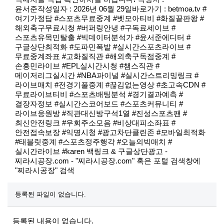
윤서준작성일자 : 2026년 06월 29일바로가기 : betmoa.tv #
여기가정답 #스포츠무료중계 #벳모아티비 #화질끝판왕 #
해외축구무료시청 #버퍼링안녕 #구독료세이브 #
스포츠유목민탈출 #빅데이터분석가 #윤서준에디터 #
구글상단최적화 #도파민폭발 #실시간스포츠라이브 #
무료중계좌표 #고화질직관 #해외축구독점중계 #
손흥민라이브 #EPL실시간시청 #챔스직관 #
메이저리그실시간 #NBA파이널 #실시간스트리밍링크 #
라이브매치 #전경기풀중계 #끊김없는영상 #초고속CDN #
무료라이브티비 #스포츠배팅분석 #경기결과예측 #
결장자정보 #실시간스코어보드 #스포츠커뮤니티 #
라이브응원방 #직관대신방구석1열 #진성스포츠팬 #
최신안전링크 #우회주소모음 #비상대피소좌표 #
안전접속보장 #익명시청 #광고차단클린존 #모바일최적화
#태블릿중계 #스포츠정주행각 #오늘의빅매치 #
실시간라이브 #karen 백링크 & 구글상단광고 -
찌라시공장.com - "찌라시공장.com" 혹은 포털 검색창에
"찌라시공장" 검색
등록된 파일이 없습니다.