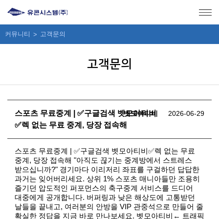
메뉴 바로가기
본문 바로가기
커뮤니티
고객문의
고객문의
스포츠 무료중계 | ✅구글검색 벳모아티비
벳모아티비
2026-06-29
✅렉 없는 무료 중계, 당장 접속해
스포츠 무료중계 | ✅구글검색 벳모아티비✅렉 없는 무료
중계, 당장 접속해 "아직도 끊기는 중계방에서 스트레스
받으십니까?" 경기마다 이리저리 좌표를 구걸하던 답답한
과거는 잊어버리세요. 상위 1% 스포츠 매니아들만 조용히
즐기던 압도적인 퍼포먼스의 축구중계 서비스를 드디어
대중에게 공개합니다. 버퍼링과 낮은 해상도에 고통받던
날들을 끝내고, 여러분의 안방을 VIP 관중석으로 만들어 줄
확실한 정답을 지금 바로 만나보세요. 벳모아티비← 트래픽