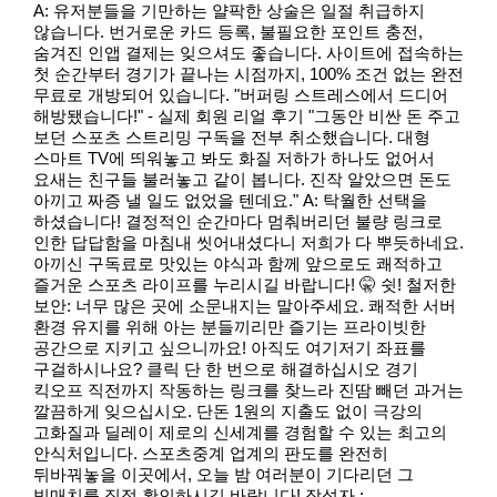
A: 유저분들을 기만하는 얄팍한 상술은 일절 취급하지
않습니다. 번거로운 카드 등록, 불필요한 포인트 충전,
숨겨진 인앱 결제는 잊으셔도 좋습니다. 사이트에 접속하는
첫 순간부터 경기가 끝나는 시점까지, 100% 조건 없는 완전
무료로 개방되어 있습니다. "버퍼링 스트레스에서 드디어
해방됐습니다!" - 실제 회원 리얼 후기 "그동안 비싼 돈 주고
보던 스포츠 스트리밍 구독을 전부 취소했습니다. 대형
스마트 TV에 띄워놓고 봐도 화질 저하가 하나도 없어서
요새는 친구들 불러놓고 같이 봅니다. 진작 알았으면 돈도
아끼고 짜증 낼 일도 없었을 텐데요." A: 탁월한 선택을
하셨습니다! 결정적인 순간마다 멈춰버리던 불량 링크로
인한 답답함을 마침내 씻어내셨다니 저희가 다 뿌듯하네요.
아끼신 구독료로 맛있는 야식과 함께 앞으로도 쾌적하고
즐거운 스포츠 라이프를 누리시길 바랍니다! 🤫 쉿! 철저한
보안: 너무 많은 곳에 소문내지는 말아주세요. 쾌적한 서버
환경 유지를 위해 아는 분들끼리만 즐기는 프라이빗한
공간으로 지키고 싶으니까요! 아직도 여기저기 좌표를
구걸하시나요? 클릭 단 한 번으로 해결하십시오 경기
킥오프 직전까지 작동하는 링크를 찾느라 진땀 빼던 과거는
깔끔하게 잊으십시오. 단돈 1원의 지출도 없이 극강의
고화질과 딜레이 제로의 신세계를 경험할 수 있는 최고의
안식처입니다. 스포츠중계 업계의 판도를 완전히
뒤바꿔놓을 이곳에서, 오늘 밤 여러분이 기다리던 그
빅매치를 직접 확인하시길 바랍니다! 작성자 :