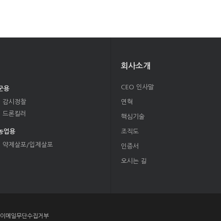
회사소개
CEO 인사말
군용
감시정찰
연혁
드론킬러
핵심기술
농업용
조직도
약제살포/입제살포
인증서
오시는 길
이메일무단수집거부