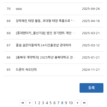
70
sssss
2025-04-26
69
강력해진 태양 활동, 초대형 태양 폭풍으로 "지구 대재난 위기"
2025-04-16
68
[롯데렌터카_울산지점] 법인 장기렌트 제안 / 최저단가 프로모션 시행
2025-03-21
67
콜걸 젊은이들에게 24시간출장샵 관대하라
2025-03-12
66
[충북대 계약학과] 2025학년 충북대학교 전자정보공학과 중소/중견기업 재직자를 위한 석사
2025-01-21
65
드론의 속도단위
2024-11-21
등록
1
2
3
4
5
6
7
8
9
10